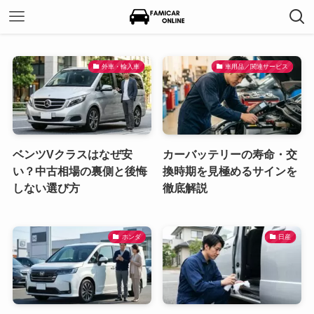
外車・輸入車
車用品／関連サービス
ベンツVクラスはなぜ安
カーバッテリーの寿命・交
い？中古相場の裏側と後悔
換時期を見極めるサインを
しない選び方
徹底解説
ホンダ
日産