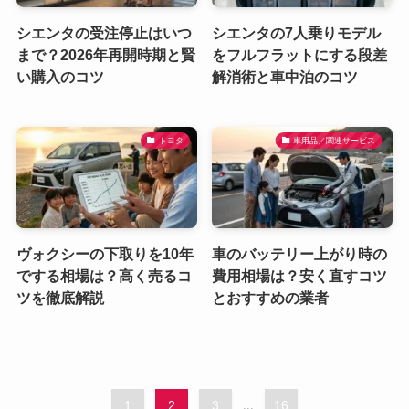
シエンタの受注停止はいつ
シエンタの7人乗りモデル
まで？2026年再開時期と賢
をフルフラットにする段差
い購入のコツ
解消術と車中泊のコツ
トヨタ
車用品／関連サービス
ヴォクシーの下取りを10年
車のバッテリー上がり時の
でする相場は？高く売るコ
費用相場は？安く直すコツ
ツを徹底解説
とおすすめの業者
1
2
3
...
16