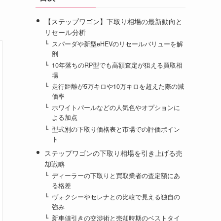
【ステップワゴン】下取り相場の最新動向と
リセール分析
スパーダや新型eHEVのリセールバリューを解
剖
10年落ちのRP型でも高額査定が狙える買取相
場
走行距離が5万キロや10万キロを超えた際の減
価率
ホワイトパールなどの人気色やオプションに
よる加点
型式別の下取り価格表と市場での評価ポイン
ト
ステップワゴンの下取り相場を引き上げる売
却戦略
ディーラーの下取りと買取業者の査定額にあ
る格差
ヴォクシーやセレナとの比較で見える独自の
強み
新車値引きの交渉術と売却時期のベストタイ