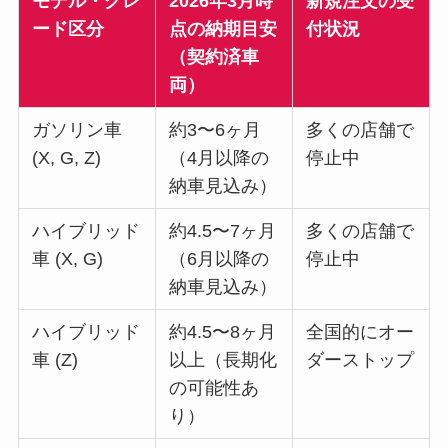
モデル・グレ
2026年3月時
新規注文の受
ード区分
点の納期目安
付状況
（契約済車
両）
ガソリン車
約3〜6ヶ月
多くの店舗で
(X, G, Z)
（4月以降の
停止中
納車見込み）
ハイブリッド
約4.5〜7ヶ月
多くの店舗で
車 (X, G)
（6月以降の
停止中
納車見込み）
ハイブリッド
約4.5〜8ヶ月
全国的にオー
車 (Z)
以上（長期化
ダーストップ
の可能性あ
り）