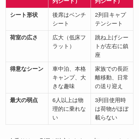
列シート）
列シート）
シート形状
後席はベンチ
2列目キャプ
シート
テンシート
荷室の広さ
広大（低床フ
跳ね上げシー
ラット）
トが左右に鎮
座
得意なシーン
車中泊、本格
家族での長距
キャンプ、大
離移動、日常
きな趣味
の送り迎え
最大の弱点
6人以上は物
3列目使用時
理的に乗れな
は荷物がほぼ
い
載らない