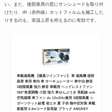
い。また、後部座席の窓にサンシェードを取り付
けたり、IR（赤外線）カットフィルムを施工した
りするのも、室温上昇を抑えるのに有効です。
車載扇風機 【爆風ツインファン】 車 扇風機 後部
座席 車用 車内 車 サーキュレーター 車中泊 静音
3段階風量 強力 静音 車載用 ヘッドレストファン
360°角度調整 小型 強力 車せんぷうき 長配線 usb
空気循環 車ファン dc 12v/24v兼用 3段階風量 シ
ガーソケット給電 省エネ 夏 子供 熱中症対策 車載
家庭用 2.4mコード延長版 ブラック ANGKEY