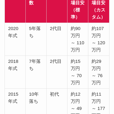
数
場目安
場目安
（標
（カス
準）
タム）
2020
5年落
2代目
約90
約107
年式
ち
万円
万円
～ 110
～ 120
万円
万円
2018
7年落
2代目
約15
約29
年式
ち
万円
万円
～ 70
～ 76
万円
万円
2015
10年
初代
約12
約11
年式
落ち
万円
万円
～ 49
～ 177